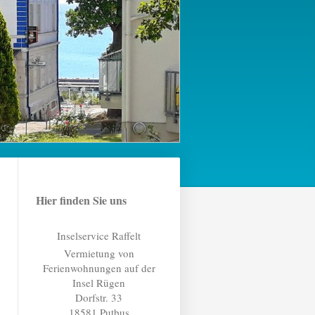
Hier finden Sie uns
Inselservice Raffelt
Vermietung von
Ferienwohnungen auf der
Insel Rügen
Dorfstr. 33
18581
Putbus